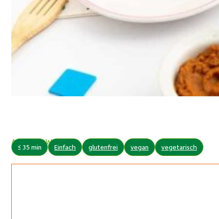
Autor: Ute Wachter
≤ 35 min
Einfach
glutenfrei
vegan
vegetarisch