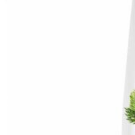
Gemüsenudeln für Kinder
Entdecke unsere
Gemüsenudeln
und bereite leckere Gerichte
zu, die der ganzen Familie gut schmecken.
Unsere Freche Freunde Nudeln sind 100% Bio, mit 25%
Gemüseanteil und natürlich ohne Zusatzstoffe!
Gemüsenudeln für kleine