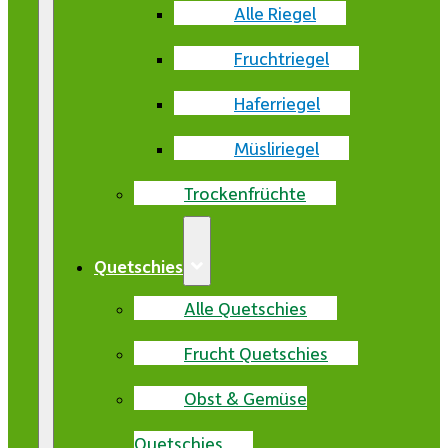
Alle Riegel
Fruchtriegel
Haferriegel
Müsliriegel
Trockenfrüchte
Quetschies
Alle Quetschies
Frucht Quetschies
Obst & Gemüse
Quetschies