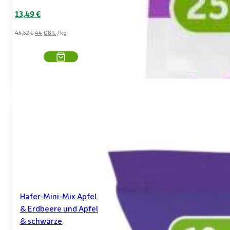
Ursprünglicher
Aktueller
13,49
€
Preis
Preis
45,52
€
44,08
€
/
kg
war:
ist:
13,93 €
13,49 €.
Hafer-Mini-Mix Apfel
& Erdbeere und Apfel
& schwarze