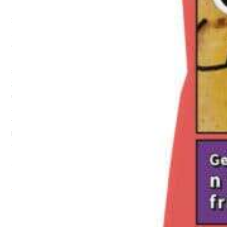
Suchst Du praktische und leckere Bio-Snacks für Kinder wie
zum Beispiel
Quetschies
,
Knabberzeug
oder
Fruchtchips
? Und
die
sollten am besten
frei von Zusatzstoffen s
ein
? Benötigst
Du Unterstützung bei
m
aufregenden
Beikost Start
mit Deinem
süßen
Baby? Vielleicht brauchst Du auch fruchtig
–
coole
Snacks für die
Schule
Deines
Grundschulkids
? Keine Sorge, bei
uns wirst Du fündig!
I
m
Freche Freunde Onlineshop
kannst Du
aus einer breiten Palette an fruchtig-
gemüsigen
Produkten
wählen und sie Dir bequem nach Hause
an Deine Tür
liefern
lassen
.
Wenn wir “praktisch” sagen, meinen wir eben auch
“praktisch”!
Ganz schön frech, oder?
Viel Spaß beim Freche Freunde online kaufen!
Freche Freunde Großpackungen im