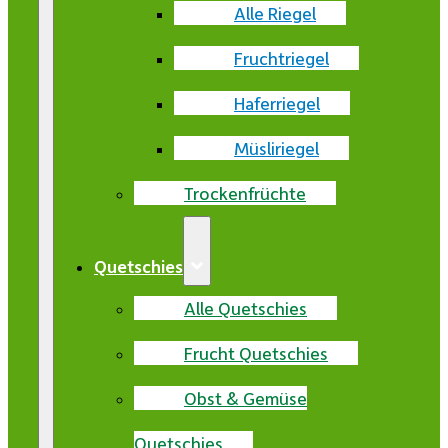
Alle Riegel
Fruchtriegel
Haferriegel
Müsliriegel
Trockenfrüchte
Quetschies
Alle Quetschies
Frucht Quetschies
Obst & Gemüse
Quetschies