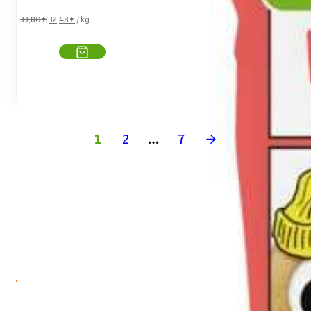
Preis
Preis
33,80
€
32,48
€
/
kg
war:
ist:
13,52 €
12,99 €.
1
2
…
7
→
Entdecke die Vielfalt im Freche
Freunde Onlineshop