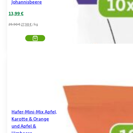
Johannisbeere
Ursprünglicher
Aktueller
13,99
€
Preis
Preis
29,90
€
27,98
€
/
kg
war:
ist:
14,95 €
13,99 €.
Hafer-Mini-Mix Apfel,
Karotte & Orange
und Apfel &
Himbeere