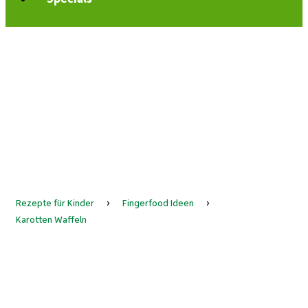
Rezepte für Kinder
›
Fingerfood Ideen
›
Karotten Waffeln