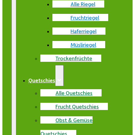
Alle Riegel
Fruchtriegel
Haferriegel
Müsliriegel
Trockenfrüchte
Quetschies
Alle Quetschies
Frucht Quetschies
Obst & Gemüse
Quetschies