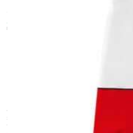
F
ür alle, die es lieber herzhaft mögen: Mamamia! V
on Tom
Tomate und DIKKA gibt’s den hitverdächtigen Freizeitsnack
DIKKA Knusper Kringel Pizza Style
.
Sie bringen Dir den
knusprig-würzigen Pizza Style Geschmack in die Snacktüte!
Perfekt als Snack für unterwegs oder zum Teilen mit
Freunden
!
KNUSPER-GENIAL MIT
FRECHE
FREUNDE & DIKKA
!
Freche Snacks und nashorn-starke Beats: Das ist die Welt von
Freche Freunde Kids & DIKKA
! Diese superleckeren DIKKA
Produkte sind speziell für Dich gemacht, um Dir Spaß und
Geschmack in Deinen Schul(all)tag zu bringen. Und das Beste:
Sie sind alle
ohne Quatsch auf der Zutatenliste – aber
vollgepackt mit guten Zutaten! O
hne komische Zusatzstoffe
oder künstliche Aromen
, zu 100% Bio und vegan!
Alles, was Du