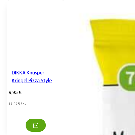
DIKKA Knusper
Kringel Pizza Style
9,95
€
28,43
€
/
kg