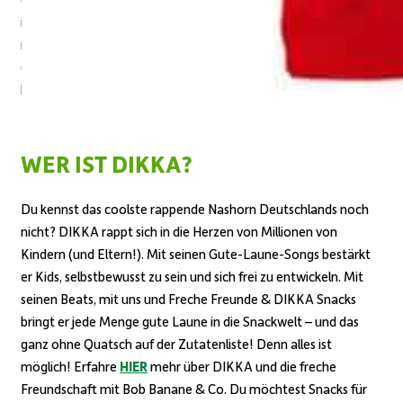
in unseren
Freche Freunde & DIKKA
Snacks findest, besteht
nur aus natürlichen Zutaten.
So werden Snacks für starke Kids
gemacht!
Deine Eltern können also ganz gechillt bleiben.
Sie
können sich sicher sein, dass Du nur das Beste naschst
– freches
Nashorn-Ehrenwort
!
Einfach OH YEAH!
WER IST DIKKA?
Du kennst das coolste rappende Nashorn Deutschlands noch
nicht? DIKKA
rappt sich in die Herzen von Millionen von
Kindern (und Eltern!).
Mit seinen Gute-Laune-Songs bestärkt
er Kids, selbstbewusst zu sein und sich frei zu entwickeln. Mit
seinen Beats, mit uns und
Freche Freunde & DIKKA
Snacks
bringt er jede Menge gute Laune in die Snackwelt – und das
ganz ohne Quatsch auf der Zutatenliste!
Denn alles ist
möglich!
Erfahre
HIER
mehr über DIKKA und die freche
Freundschaft mit Bob Banane & Co.
Du möchtest Snacks für