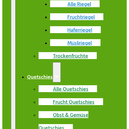
Alle Riegel
Fruchtriegel
Haferriegel
Müsliriegel
Trockenfrüchte
Quetschies
Alle Quetschies
Frucht Quetschies
Obst & Gemüse
Quetschies