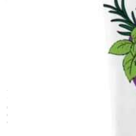
Freche Freunde & DIKKA:
Hauptsache frech!
Wie krass ist das denn bitte?! Alfred Apfel, Bob Banane, Tom
Tomate haben sich mit ihrem Kumpel DIKKA, dem coolsten
rappenden Nashorn Deutschlands, zusammengetan, um Dich
mit krassen Knuspersnack Highlights für Deinen Schul(all)tag zu
überraschen! Es gibt nashorn-starke
Freche Freunde & DIKKA
Produkte
zu entdecken und zu feiern! Hauptsache frech!