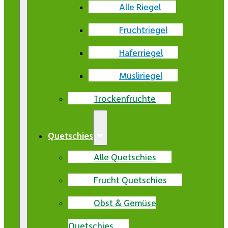
Alle Riegel
Fruchtriegel
Haferriegel
Müsliriegel
Trockenfrüchte
Quetschies
Alle Quetschies
Frucht Quetschies
Obst & Gemüse
Quetschies