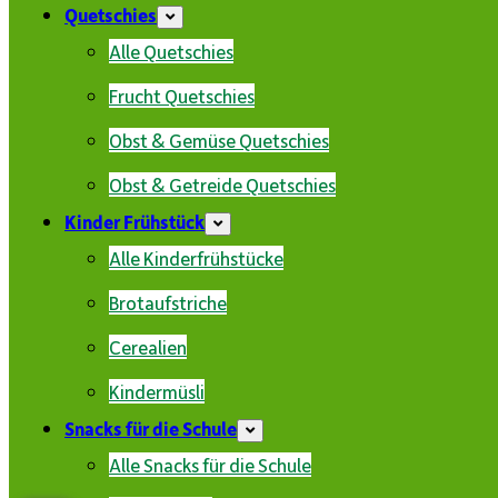
Quetschies
Alle Quetschies
Frucht Quetschies
Obst & Gemüse Quetschies
Obst & Getreide Quetschies
Kinder Frühstück
Alle Kinderfrühstücke
Brotaufstriche
Cerealien
Kindermüsli
Snacks für die Schule
Alle Snacks für die Schule