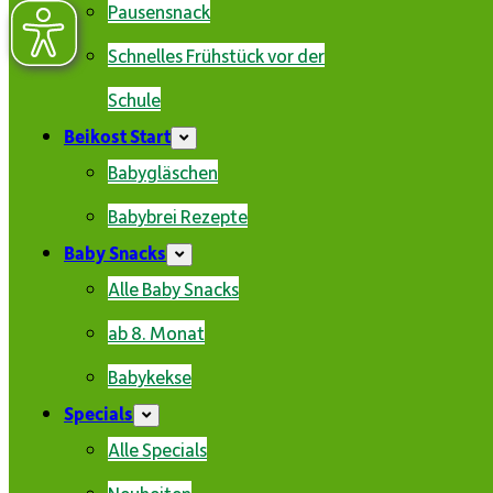
Pausensnack
Schnelles Frühstück vor der
Schule
Beikost Start
Babygläschen
Babybrei Rezepte
Baby Snacks
Alle Baby Snacks
ab 8. Monat
Babykekse
Specials
Alle Specials
Neuheiten