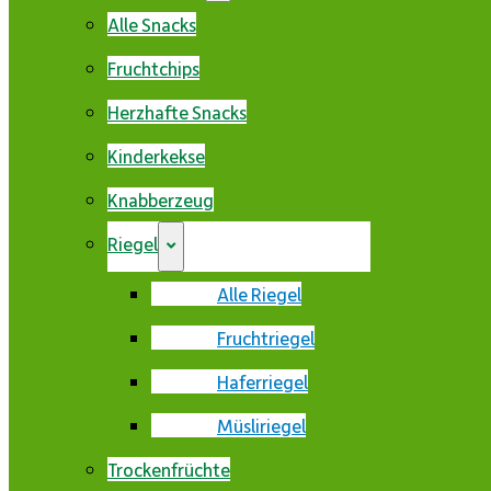
Alle Snacks
Fruchtchips
Herzhafte Snacks
Kinderkekse
Knabberzeug
Riegel
Alle Riegel
Fruchtriegel
Haferriegel
Müsliriegel
Trockenfrüchte