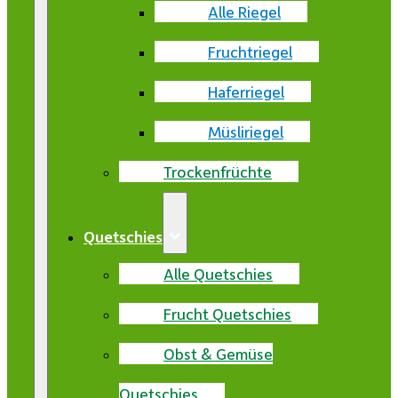
Alle Riegel
Fruchtriegel
Haferriegel
Müsliriegel
Trockenfrüchte
Quetschies
Alle Quetschies
Frucht Quetschies
Obst & Gemüse
Quetschies