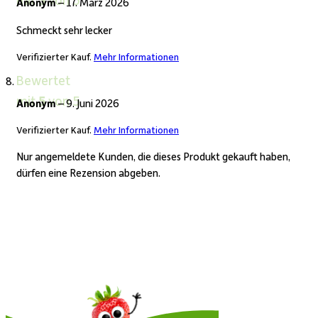
Anonym
–
17. März 2026
Schmeckt sehr lecker
Verifizierter Kauf.
Mehr Informationen
Bewertet
mit
5
von 5
Anonym
–
9. Juni 2026
Verifizierter Kauf.
Mehr Informationen
Nur angemeldete Kunden, die dieses Produkt gekauft haben,
dürfen eine Rezension abgeben.
In den Warenkorb