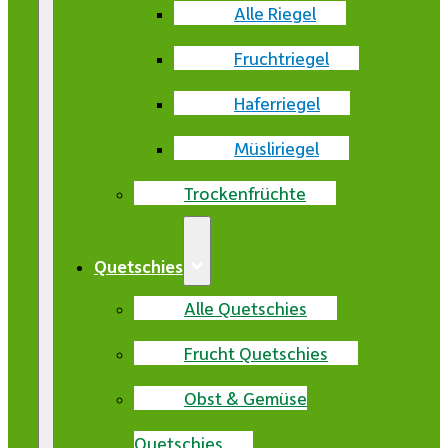
Alle Riegel
Fruchtriegel
Haferriegel
Müsliriegel
Trockenfrüchte
Quetschies
Alle Quetschies
Frucht Quetschies
Obst & Gemüse
Quetschies