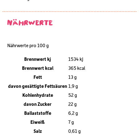
Nährwerte
Nährwerte pro 100 g
Brennwert kj
1534
kJ
Brennwert kcal
365
kcal
Fett
13
g
davon
gesättigte Fettsäuren
1,9
g
Kohlenhydrate
52
g
davon
Zucker
22
g
Ballaststoffe
6,2
g
Eiweiß
7
g
Salz
0,61
g