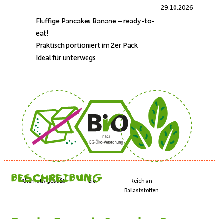
MHD)
29.10.2026
Menge
Fluffige Pancakes Banane – ready-to-
eat!
Praktisch portioniert im 2er Pack
Ideal für unterwegs
Beschreibung
Alternativ gesüßt
Bio
Reich an
Ballaststoffen