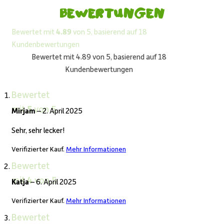
Bewertungen
Bewertet mit
4.89
von 5, basierend auf
18
Kundenbewertungen
Bewertet mit 4.89 von 5, basierend auf 18
Kundenbewertungen
Bewertet
mit
5
von 5
Mirjam
–
2. April 2025
Sehr, sehr lecker!
Verifizierter Kauf.
Mehr Informationen
Bewertet
mit
4
von 5
Katja
–
6. April 2025
Verifizierter Kauf.
Mehr Informationen
Bewertet