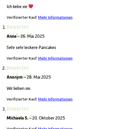
Ich liebe sie
Verifizierter Kauf.
Mehr Informationen
Bewertet
mit
5
von 5
Anne
–
26. Mai 2025
Sehr sehr leckere Pancakes
Verifizierter Kauf.
Mehr Informationen
Bewertet
mit
5
von 5
Anonym
–
28. Mai 2025
Wir lieben sie.
Verifizierter Kauf.
Mehr Informationen
Bewertet
mit
5
von 5
Michaela S.
–
20. Oktober 2025
Verifizierter Kauf.
Mehr Informationen