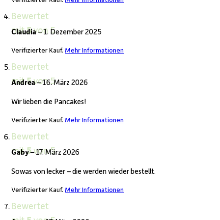
Bewertet
mit
5
von 5
Claudia
–
1. Dezember 2025
Verifizierter Kauf.
Mehr Informationen
Bewertet
mit
5
von 5
Andrea
–
16. März 2026
Wir lieben die Pancakes!
Verifizierter Kauf.
Mehr Informationen
Bewertet
mit
5
von 5
Gaby
–
17. März 2026
Sowas von lecker – die werden wieder bestellt.
Verifizierter Kauf.
Mehr Informationen
Bewertet
mit
5
von 5