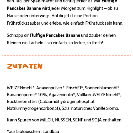
den Tag, der Spaß macht und richtig lecker ist. Mit
Fluffige
Pancakes Banane
wird jeder Morgen zum Highlight – ob zu
Hause oder unterwegs. Hol dir jetzt eine Portion
Frühstückszauber und erlebe, wie einfach Frühstück sein kann.
Schnapp dir
Fluffige Pancakes Banane
und zauber deinen
Kleinen ein Lächeln – so einfach, so lecker, so frech!
Zutaten
WEIZENmehl*, Agavenpulver*, FrischEI*, Sonnenblumenöl*,
Bananenpüree* 10%, Agaveninulin*, VollkornWEIZENmehl*,
Backtriebmittel: (Calciumdihydrogenphosphat,
Natriumhydrogencarbonat), Salz, naturliches Vanillearoma.
Kann Spuren von MILCH, NÜSSEN, SENF und SOJA enthalten.
*aus biologischem Landbau