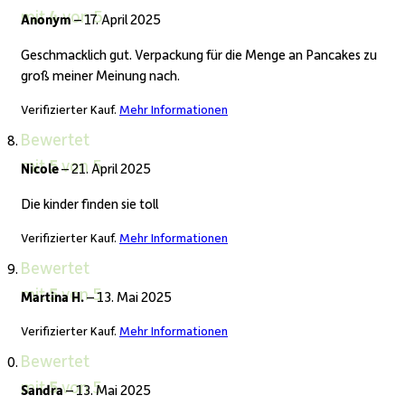
mit
4
von 5
Anonym
–
17. April 2025
Geschmacklich gut. Verpackung für die Menge an Pancakes zu
groß meiner Meinung nach.
Verifizierter Kauf.
Mehr Informationen
Bewertet
mit
5
von 5
Nicole
–
21. April 2025
Die kinder finden sie toll
Verifizierter Kauf.
Mehr Informationen
Bewertet
mit
5
von 5
Martina H.
–
13. Mai 2025
Verifizierter Kauf.
Mehr Informationen
Bewertet
mit
5
von 5
Sandra
–
13. Mai 2025