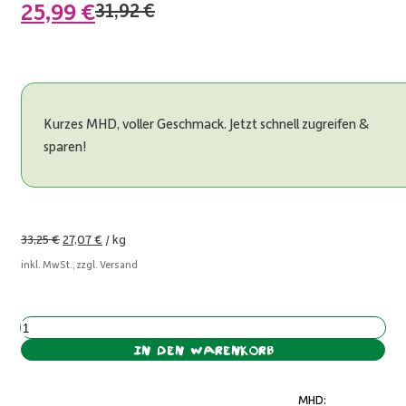
25,99
€
Ursprünglicher
Aktueller
31,92
€
Preis
Preis
war:
ist:
31,92 €
25,99 €.
Kurzes MHD, voller Geschmack. Jetzt schnell zugreifen &
sparen!
33,25
€
27,07
€
/
kg
inkl. MwSt., zzgl. Versand
Fluffige
Pancakes
In den Warenkorb
Banane
(kurzes
MHD: