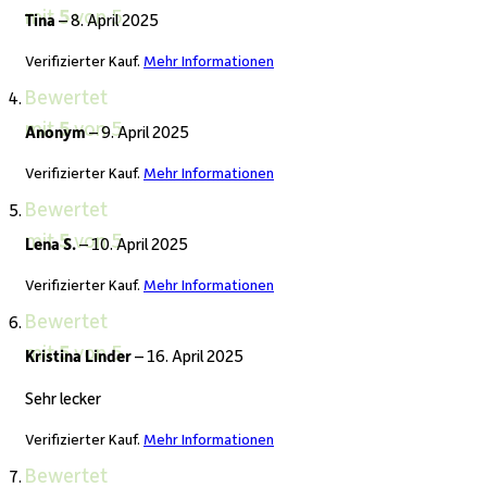
mit
5
von 5
Tina
–
8. April 2025
Verifizierter Kauf.
Mehr Informationen
Bewertet
mit
5
von 5
Anonym
–
9. April 2025
Verifizierter Kauf.
Mehr Informationen
Bewertet
mit
5
von 5
Lena S.
–
10. April 2025
Verifizierter Kauf.
Mehr Informationen
Bewertet
mit
5
von 5
Kristina Linder
–
16. April 2025
Sehr lecker
Verifizierter Kauf.
Mehr Informationen
Bewertet