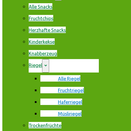
Alle Snacks
Fruchtchips
Herzhafte Snacks
Kinderkekse
Knabberzeug
Riegel
Alle Riegel
Fruchtriegel
Haferriegel
Müsliriegel
Trockenfrüchte