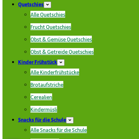
Quetschies
Alle Quetschies
Frucht Quetschies
Obst & Gemüse Quetschies
Obst & Getreide Quetschies
Kinder Frühstück
Alle Kinderfrühstücke
Brotaufstriche
Cerealien
Kindermüsli
Snacks für die Schule
Alle Snacks für die Schule