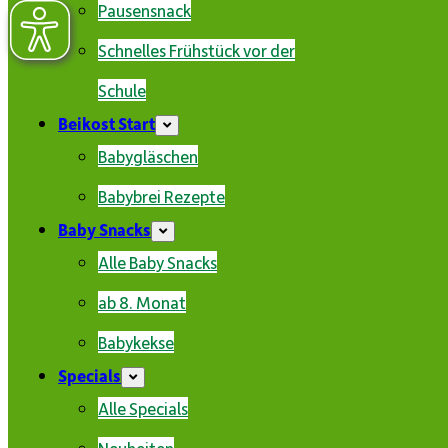
Pausensnack
Schnelles Frühstück vor der
Schule
Beikost Start
Babygläschen
Babybrei Rezepte
Baby Snacks
Alle Baby Snacks
ab 8. Monat
Babykekse
Specials
Alle Specials
Neuheiten