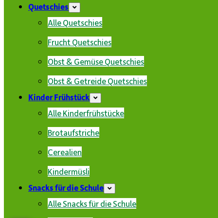
Quetschies
Alle Quetschies
Frucht Quetschies
Obst & Gemüse Quetschies
Obst & Getreide Quetschies
Kinder Frühstück
Alle Kinderfrühstücke
Brotaufstriche
Cerealien
Kindermüsli
Snacks für die Schule
Alle Snacks für die Schule