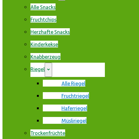
Alle Snacks
Fruchtchips
Herzhafte Snacks
Kinderkekse
Knabberzeug
Riegel
Alle Riegel
Fruchtriegel
Haferriegel
Müsliriegel
Trockenfrüchte