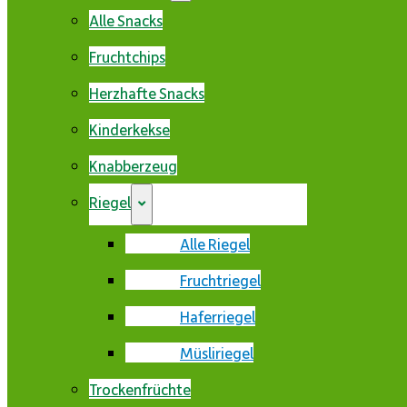
Alle Snacks
Fruchtchips
Herzhafte Snacks
Kinderkekse
Knabberzeug
Riegel
Alle Riegel
Fruchtriegel
Haferriegel
Müsliriegel
Trockenfrüchte