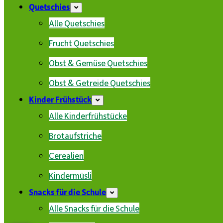
Quetschies
Alle Quetschies
Frucht Quetschies
Obst & Gemüse Quetschies
Obst & Getreide Quetschies
Kinder Frühstück
Alle Kinderfrühstücke
Brotaufstriche
Cerealien
Kindermüsli
Snacks für die Schule
Alle Snacks für die Schule