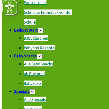
Pausensnack
Schnelles Frühstück vor der
Schule
Beikost Start
Babygläschen
Babybrei Rezepte
Baby Snacks
Alle Baby Snacks
ab 8. Monat
Babykekse
Specials
Alle Specials
Neuheiten