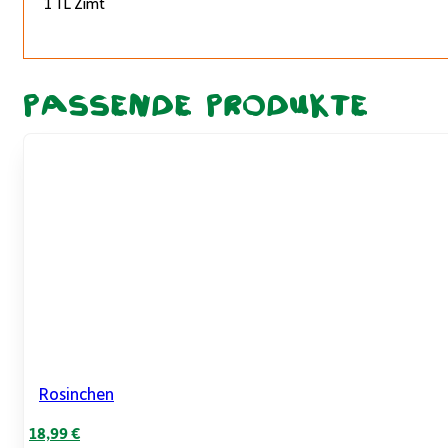
1 TL Zimt
Passende Produkte
Rosinchen
Ursprünglicher
Aktueller
18,99
€