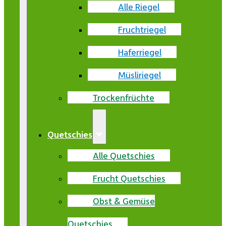
Alle Riegel
Fruchtriegel
Haferriegel
Müsliriegel
Trockenfrüchte
Quetschies
Alle Quetschies
Frucht Quetschies
Obst & Gemüse
Quetschies