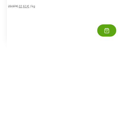
Preis
Preis
23,57
€
22,61
€
/
kg
war:
ist:
19,80 €
18,99 €.