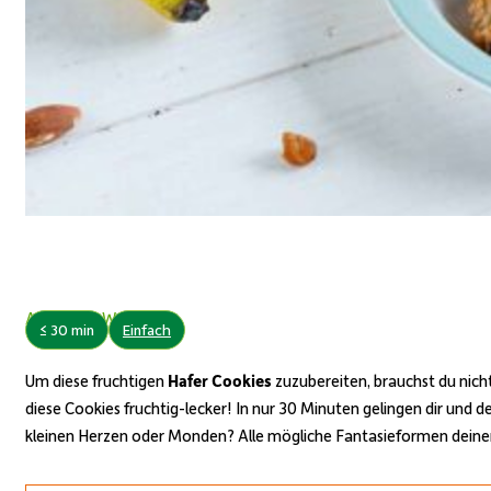
Autor: Ute Wachter
≤ 30 min
Einfach
Um diese fruchtigen
Hafer Cookies
zuzubereiten, brauchst du
nich
diese Cookies fruchtig-lecker
!
In nur 30 Minuten gelingen
d
ir und
d
kleinen Herzen oder Monden?
Alle mögliche Fantasieformen
d
eine