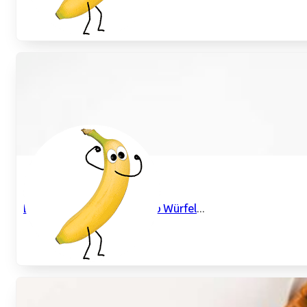
Bananenpudding mit Kakao Würfel
...