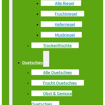
Alle Riegel
Fruchtriegel
Haferriegel
Müsliriegel
Trockenfrüchte
Quetschies
Alle Quetschies
Frucht Quetschies
Obst & Gemüse
Quetschies