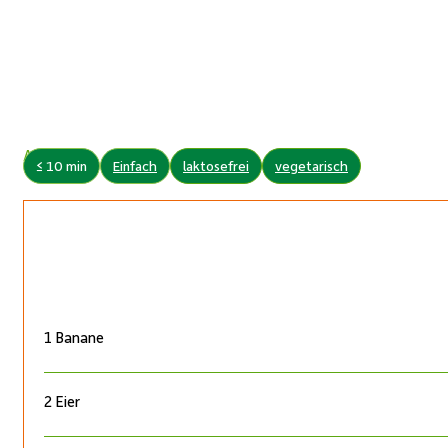
Autor:
≤ 10 min
Einfach
laktosefrei
vegetarisch
1 Banane
2 Eier