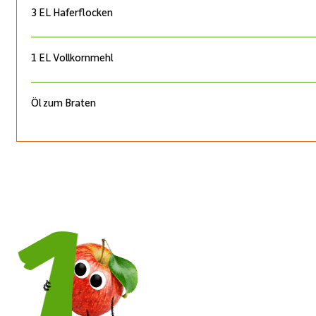
3 EL Haferflocken
1 EL Vollkornmehl
Öl zum Braten