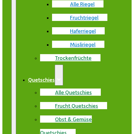
Alle Riegel
Fruchtriegel
Haferriegel
Müsliriegel
Trockenfrüchte
Quetschies
Alle Quetschies
Frucht Quetschies
Obst & Gemüse
Quetschies