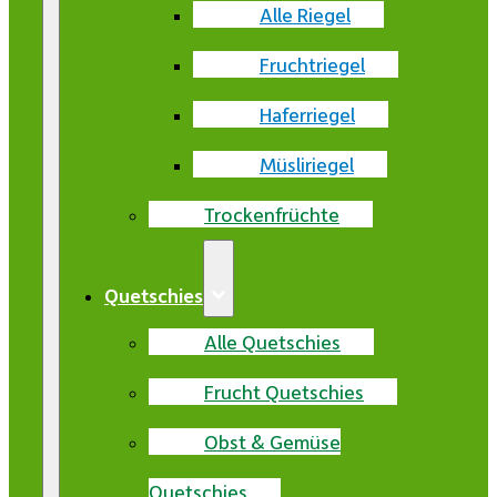
Alle Riegel
Fruchtriegel
Haferriegel
Müsliriegel
Trockenfrüchte
Quetschies
Alle Quetschies
Frucht Quetschies
Obst & Gemüse
Quetschies