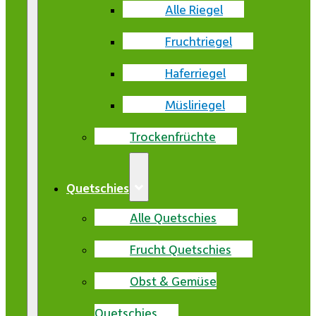
Alle Riegel
Fruchtriegel
Haferriegel
Müsliriegel
Trockenfrüchte
Quetschies
Alle Quetschies
Frucht Quetschies
Obst & Gemüse
Quetschies