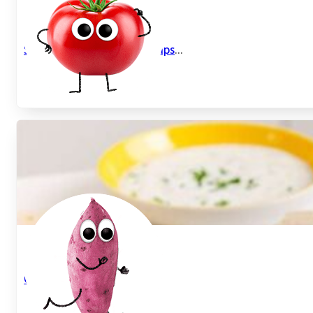
Schnelle Cheeseburger Wraps
...
Crispy Chicken Wrap mit
...