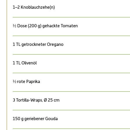
1–2 Knoblauchzehe(n)
½ Dose (200 g) gehackte Tomaten
1 TL getrockneter Oregano
1 TL Olivenöl
½ rote Paprika
3 Tortilla-Wraps, Ø 25 cm
150 g geriebener Gouda