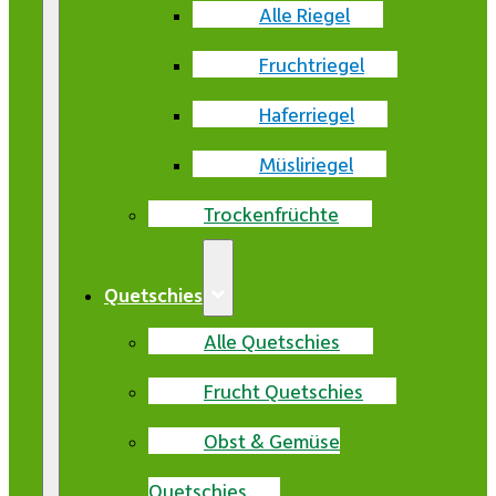
Alle Riegel
Fruchtriegel
Haferriegel
Müsliriegel
Trockenfrüchte
Quetschies
Alle Quetschies
Frucht Quetschies
Obst & Gemüse
Quetschies