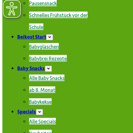
Pausensnack
Schnelles Frühstück vor der
Schule
Beikost Start
Babygläschen
Babybrei Rezepte
Baby Snacks
Alle Baby Snacks
ab 8. Monat
Babykekse
Specials
Alle Specials
Neuheiten