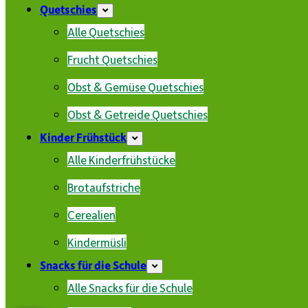
Quetschies
Alle Quetschies
Frucht Quetschies
Obst & Gemüse Quetschies
Obst & Getreide Quetschies
Kinder Frühstück
Alle Kinderfrühstücke
Brotaufstriche
Cerealien
Kindermüsli
Snacks für die Schule
Alle Snacks für die Schule