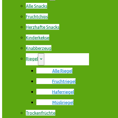
Alle Snacks
Fruchtchips
Herzhafte Snacks
Kinderkekse
Knabberzeug
Riegel
Alle Riegel
Fruchtriegel
Haferriegel
Müsliriegel
Trockenfrüchte