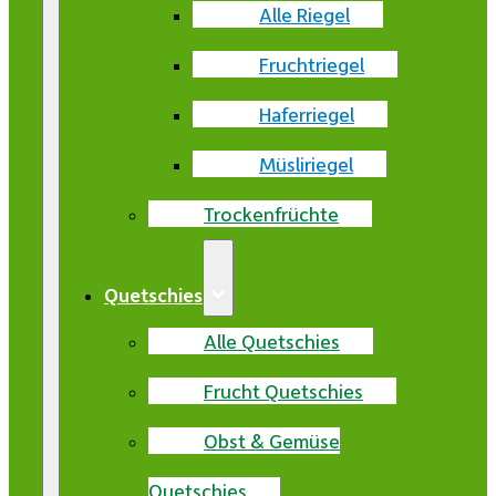
Alle Riegel
Fruchtriegel
Haferriegel
Müsliriegel
Trockenfrüchte
Quetschies
Alle Quetschies
Frucht Quetschies
Obst & Gemüse
Quetschies