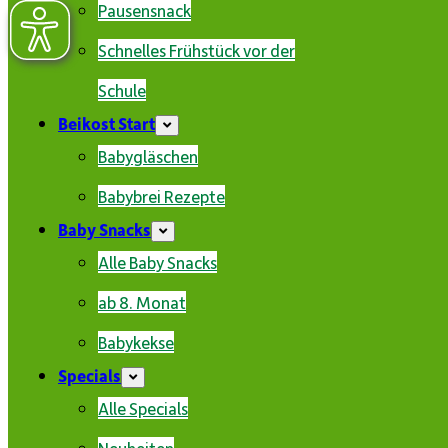
Pausensnack
Schnelles Frühstück vor der
Schule
Beikost Start
Babygläschen
Babybrei Rezepte
Baby Snacks
Alle Baby Snacks
ab 8. Monat
Babykekse
Specials
Alle Specials
Neuheiten