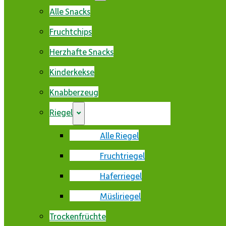
Alle Snacks
Fruchtchips
Herzhafte Snacks
Kinderkekse
Knabberzeug
Riegel
Alle Riegel
Fruchtriegel
Haferriegel
Müsliriegel
Trockenfrüchte