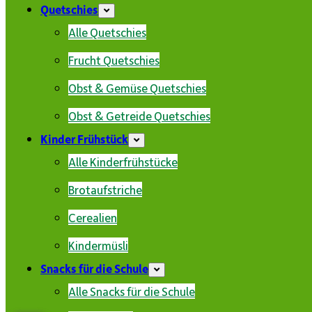
Quetschies
Alle Quetschies
Frucht Quetschies
Obst & Gemüse Quetschies
Obst & Getreide Quetschies
Kinder Frühstück
Alle Kinderfrühstücke
Brotaufstriche
Cerealien
Kindermüsli
Snacks für die Schule
Alle Snacks für die Schule