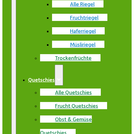
Alle Riegel
Fruchtriegel
Haferriegel
Müsliriegel
Trockenfrüchte
Quetschies
Alle Quetschies
Frucht Quetschies
Obst & Gemüse
Quetschies