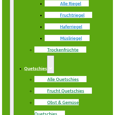
Alle Riegel
Fruchtriegel
Haferriegel
Müsliriegel
Trockenfrüchte
Quetschies
Alle Quetschies
Frucht Quetschies
Obst & Gemüse
Quetschies