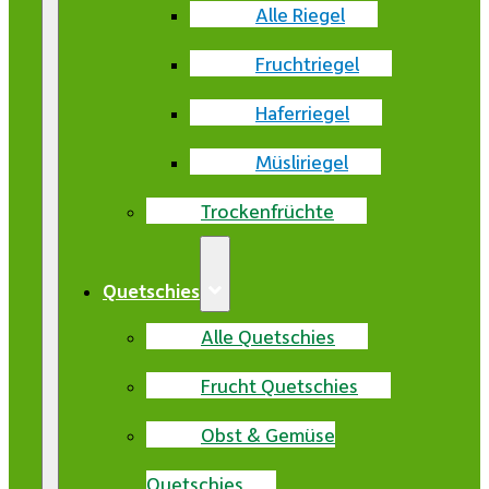
Alle Riegel
Fruchtriegel
Haferriegel
Müsliriegel
Trockenfrüchte
Quetschies
Alle Quetschies
Frucht Quetschies
Obst & Gemüse
Quetschies