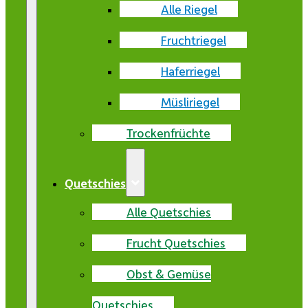
Alle Riegel
Fruchtriegel
Haferriegel
Müsliriegel
Trockenfrüchte
Quetschies
Alle Quetschies
Frucht Quetschies
Obst & Gemüse
Quetschies