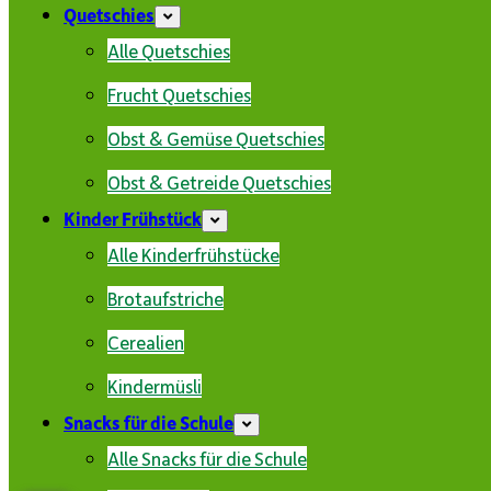
Quetschies
Alle Quetschies
Frucht Quetschies
Obst & Gemüse Quetschies
Obst & Getreide Quetschies
Kinder Frühstück
Alle Kinderfrühstücke
Brotaufstriche
Cerealien
Kindermüsli
Snacks für die Schule
Alle Snacks für die Schule