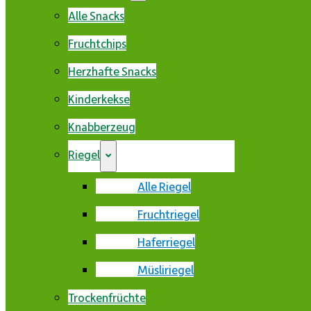
Alle Snacks
Fruchtchips
Herzhafte Snacks
Kinderkekse
Knabberzeug
Riegel
Alle Riegel
Fruchtriegel
Haferriegel
Müsliriegel
Trockenfrüchte