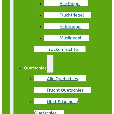
Alle Riegel
Fruchtriegel
Haferriegel
Müsliriegel
Trockenfrüchte
Quetschies
Alle Quetschies
Frucht Quetschies
Obst & Gemüse
Quetschies