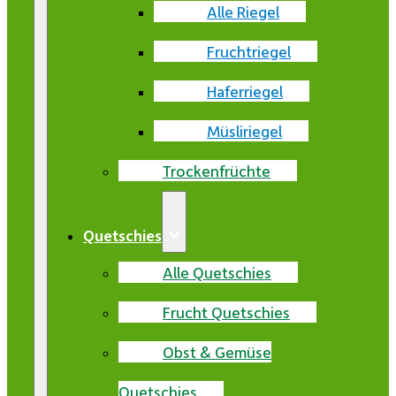
Alle Riegel
Fruchtriegel
Haferriegel
Müsliriegel
Trockenfrüchte
Quetschies
Alle Quetschies
Frucht Quetschies
Obst & Gemüse
Quetschies