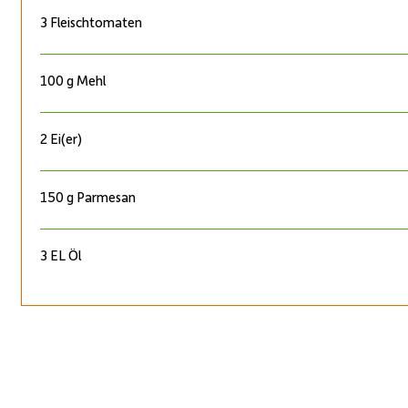
3 Fleischtomaten
100 g Mehl
2 Ei(er)
150 g Parmesan
3 EL Öl