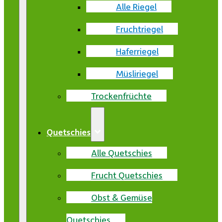
Alle Riegel
Fruchtriegel
Haferriegel
Müsliriegel
Trockenfrüchte
Quetschies
Alle Quetschies
Frucht Quetschies
Obst & Gemüse
Quetschies