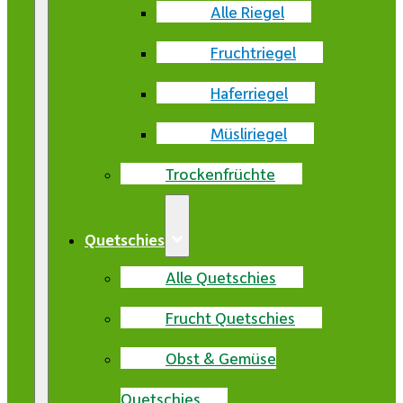
Alle Riegel
Fruchtriegel
Haferriegel
Müsliriegel
Trockenfrüchte
Quetschies
Alle Quetschies
Frucht Quetschies
Obst & Gemüse
Quetschies