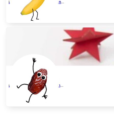
Energiekugeln mit Cerealien
...
Energiebällchen mit Datteln
...