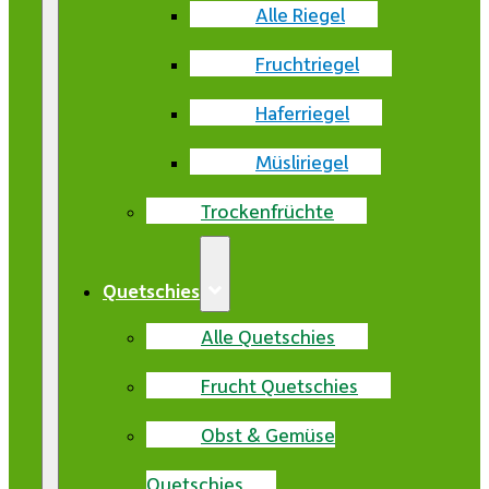
Alle Riegel
Fruchtriegel
Haferriegel
Müsliriegel
Trockenfrüchte
Quetschies
Alle Quetschies
Frucht Quetschies
Obst & Gemüse
Quetschies