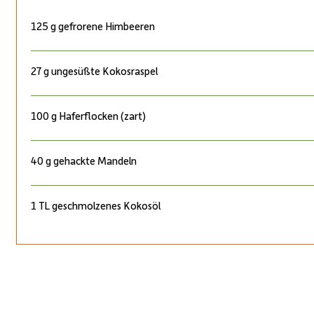
125 g gefrorene Himbeeren
27 g ungesüßte Kokosraspel
100 g Haferflocken (zart)
40 g gehackte Mandeln
1 TL geschmolzenes Kokosöl