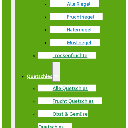
Alle Riegel
Fruchtriegel
Haferriegel
Müsliriegel
Trockenfrüchte
Quetschies
Alle Quetschies
Frucht Quetschies
Obst & Gemüse
Quetschies