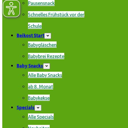
Pausensnack
Schnelles Frühstück vor der
Schule
Beikost Start
Babygläschen
Babybrei Rezepte
Baby Snacks
Alle Baby Snacks
ab 8. Monat
Babykekse
Specials
Alle Specials
Neuheiten