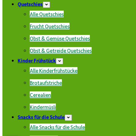
Quetschies
Alle Quetschies
Frucht Quetschies
Obst & Gemüse Quetschies
Obst & Getreide Quetschies
Kinder Frühstück
Alle Kinderfrühstücke
Brotaufstriche
Cerealien
Kindermüsli
Snacks für die Schule
Alle Snacks für die Schule