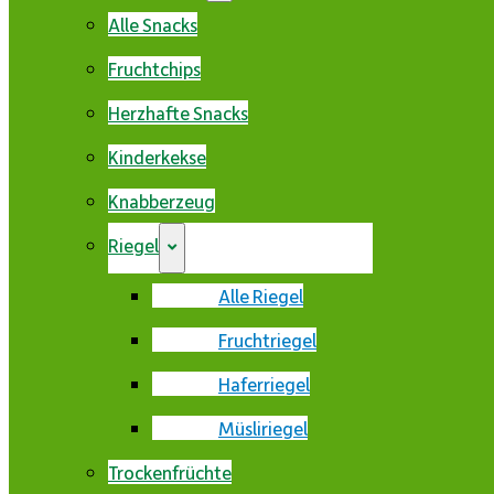
Alle Snacks
Fruchtchips
Herzhafte Snacks
Kinderkekse
Knabberzeug
Riegel
Alle Riegel
Fruchtriegel
Haferriegel
Müsliriegel
Trockenfrüchte